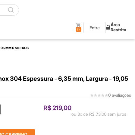
Área
Entre
0
Restrita
9,05 MM 6 METROS
nox 304 Espessura - 6,35 mm, Largura - 19,05
0 avaliações
R$ 219,00
ou
3x
de
R$ 73,00
sem juros
AO CARRINHO