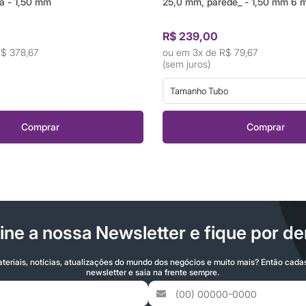
a - 1,50 mm
25,0 mm, parede_ - 1,50 mm 6 
R$ 239,00
$ 378,67
3x de
R$ 79,67
(sem juros)
Tamanho Tubo
Comprar
Comprar
ine a nossa Newsletter e fique por de
teriais, notícias, atualizações do mundo dos negócios e muito mais? Então cada
newsletter e saia na frente sempre.