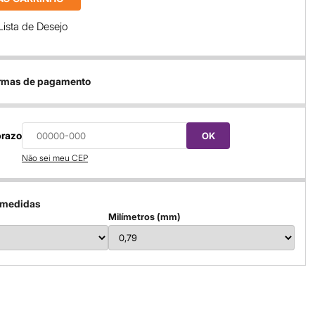
Lista de Desejo
ormas de pagamento
prazo
OK
Não sei meu CEP
 medidas
Milímetros (mm)