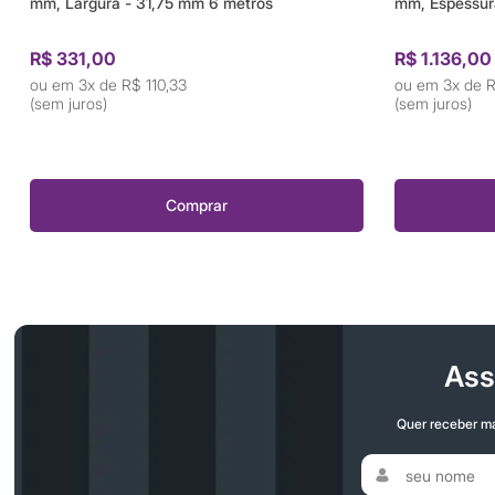
mm, Largura - 31,75 mm 6 metros
mm, Espessur
R$ 331,00
R$ 1.136,00
3x de
R$ 110,33
3x de
R
(sem juros)
(sem juros)
Comprar
Ass
Quer receber ma