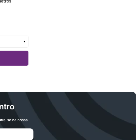
metros
ntro
stre-se na nossa