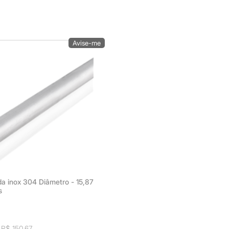
da inox 304 Diâmetro - 15,87
s
0
e
R$ 150,67