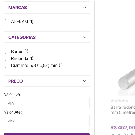
MARCAS
APERAM
(1)
CATEGORIAS
Barras
(1)
Redonda
(1)
Diâmetro 5/8 (15,87) mm
(1)
PREÇO
Valor De:
Barra redon
Valor Até:
mm 5 metro
R$ 452,0
3x d