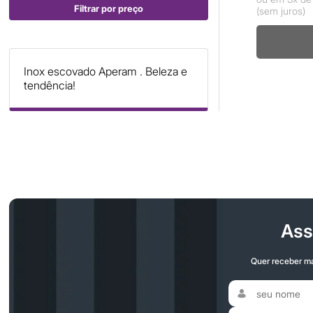
Filtrar por preço
(sem juros)
Inox escovado Aperam . Beleza e
tendência!
Ass
Quer receber ma