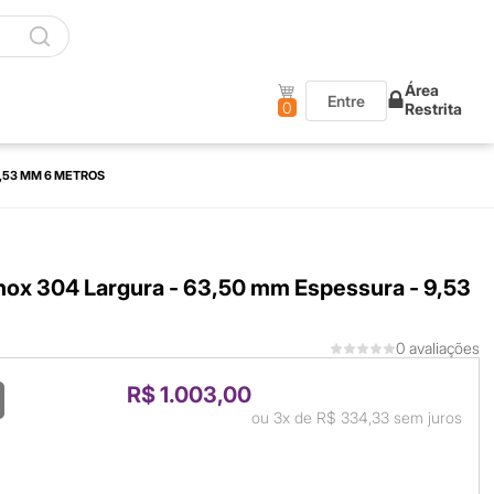
Área
Entre
0
Restrita
9,53 MM 6 METROS
inox 304 Largura - 63,50 mm Espessura - 9,53
0 avaliações
R$ 1.003,00
ou
3x
de
R$ 334,33
sem juros