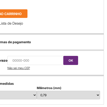
AO CARRINHO
Lista de Desejo
ormas de pagamento
prazo
OK
Não sei meu CEP
 medidas
Milímetros (mm)