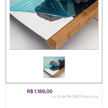
R$ 1.186,00
ou
3x
de
R$ 395,33
sem juros