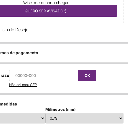
Avise-me quando chegar
QUERO SER AVISADO :)
Lista de Desejo
ormas de pagamento
prazo
OK
Não sei meu CEP
 medidas
Milímetros (mm)