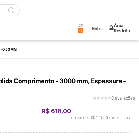
Área
Entre
0
Restrita
- 0,50 MM
lida Comprimento - 3000 mm, Espessura -
0 avaliações
R$ 618,00
ou
3x
de
R$ 206,00
sem juros