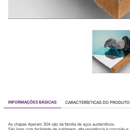
INFORMAÇÕES BÁSICAS
CARACTERÍSTICAS DO PRODUTO
As chapas Aperam 304 são da família de aços austeníticos.
São ligas com facilidade de soldagem, alta resistência à corrosão e