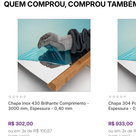
QUEM COMPROU, COMPROU TAMBÉ
Chapa Inox 430 Brilhante Comprimento -
Chapa 304 Po
3000 mm, Espessura - 0,40 mm
Espessura - 
R$ 302,00
R$ 933,00
3x de
R$ 100,67
3x de
R
(sem juros)
(sem juros)