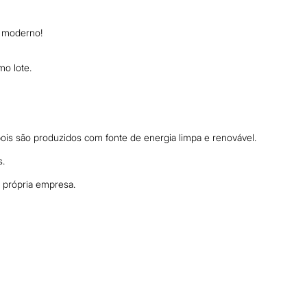
e moderno!
mo lote.
is são produzidos com fonte de energia limpa e renovável.
s.
a própria empresa.