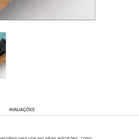
AVALIAÇÕES
 versáteis para usar em várias aplicações , como: