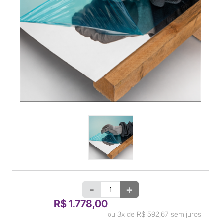
-
+
R$ 1.778,00
ou
3x
de
R$ 592,67
sem juros