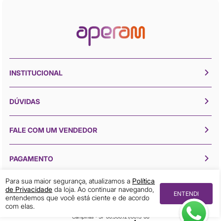
INSTITUCIONAL
DÚVIDAS
FALE COM UM VENDEDOR
PAGAMENTO
Para sua maior segurança, atualizamos a
Política
de Privacidade
da loja. Ao continuar navegando,
ENTENDI
entendemos que você está ciente e de acordo
Todos os direitos reservados © 2026 Aperam Inox
com elas.
Aperam Inox (19) 3211-4001 Avenida Mercedes Benz, 1420 Distrito Industrial 13054-750
Campinas - SP 60.500.121/0013-68