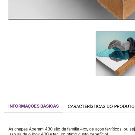
INFORMAÇÕES BÁSICAS
CARACTERÍSTICAS DO PRODUTO
As chapas Aperam 430 são da família 4xx, de aços ferríticos, ou s
Isso ajuda o inox 430 a ter um ótimo custo benefício!