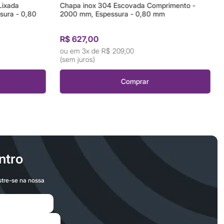
Lixada
Chapa inox 304 Escovada Comprimento -
sura - 0,80
2000 mm, Espessura - 0,80 mm
R$ 627,00
3x de
R$ 209,00
(sem juros)
Comprar
ntro
stre-se na nossa