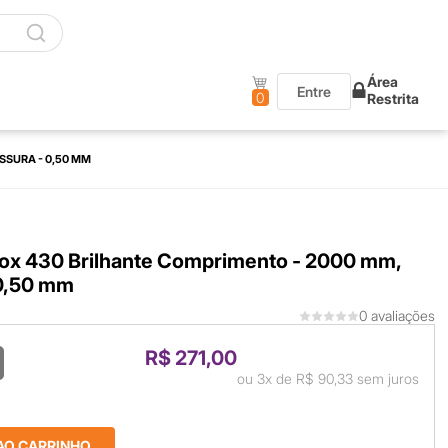
Área
Entre
0
Restrita
SSURA - 0,50 MM
ox 430 Brilhante Comprimento - 2000 mm,
 0,50 mm
0 avaliações
R$ 271,00
ou
3x
de
R$ 90,33
sem juros
AO CARRINHO