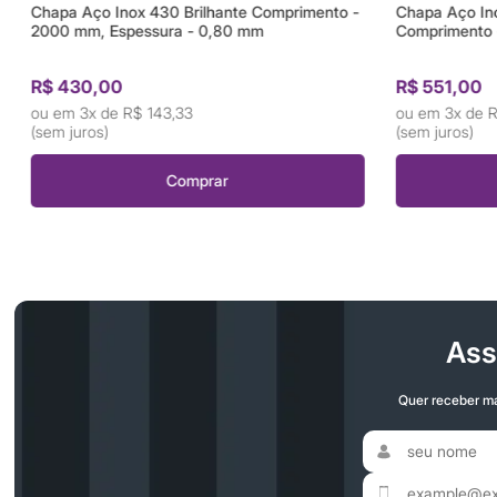
Chapa Aço Inox 430 Brilhante Comprimento -
Chapa Aço In
2000 mm, Espessura - 0,80 mm
Comprimento 
R$ 430,00
R$ 551,00
3x de
R$ 143,33
3x de
R
(sem juros)
(sem juros)
Comprar
Ass
Quer receber ma