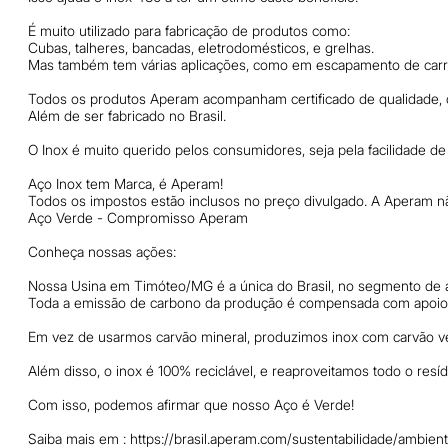
É muito utilizado para fabricação de produtos como:
Cubas, talheres, bancadas, eletrodomésticos, e grelhas.
Mas também tem várias aplicações, como em escapamento de carro
Todos os produtos Aperam acompanham certificado de qualidade, q
Além de ser fabricado no Brasil.
O Inox é muito querido pelos consumidores, seja pela facilidade d
Aço Inox tem Marca, é Aperam!
Todos os impostos estão inclusos no preço divulgado. A Aperam nã
Aço Verde - Compromisso Aperam
Conheça nossas ações:
Nossa Usina em Timóteo/MG é a única do Brasil, no segmento de aç
Toda a emissão de carbono da produção é compensada com apoio d
Em vez de usarmos carvão mineral, produzimos inox com carvão ve
Além disso, o inox é 100% reciclável, e reaproveitamos todo o resí
Com isso, podemos afirmar que nosso Aço é Verde!
Saiba mais em : https://brasil.aperam.com/sustentabilidade/ambien