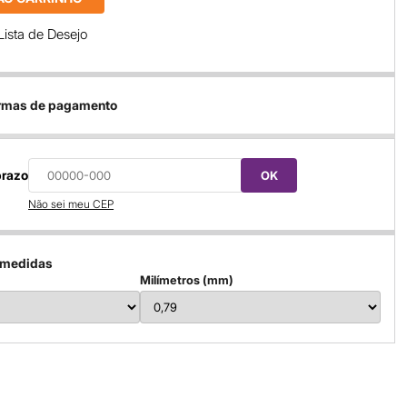
Lista de Desejo
ormas de pagamento
prazo
OK
Não sei meu CEP
 medidas
Milímetros (mm)