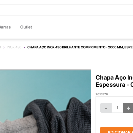
Barras
Outlet
S
INOX 430
CHAPA AÇO INOX 430 BRILHANTE COMPRIMENTO - 2000 MM, ESPE
Chapa Aço In
Espessura -
7016976
-
+
ADICIONAR 