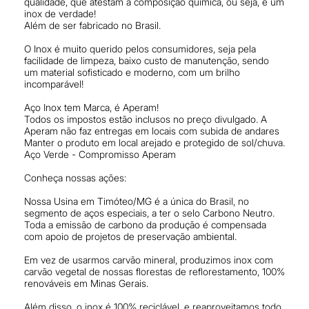
qualidade, que atestam a composição química, ou seja, é um
inox de verdade!
Além de ser fabricado no Brasil.
O Inox é muito querido pelos consumidores, seja pela
facilidade de limpeza, baixo custo de manutenção, sendo
um material sofisticado e moderno, com um brilho
incomparável!
Aço Inox tem Marca, é Aperam!
Todos os impostos estão inclusos no preço divulgado. A
Aperam não faz entregas em locais com subida de andares
Manter o produto em local arejado e protegido de sol/chuva.
Aço Verde - Compromisso Aperam
Conheça nossas ações:
Nossa Usina em Timóteo/MG é a única do Brasil, no
segmento de aços especiais, a ter o selo Carbono Neutro.
Toda a emissão de carbono da produção é compensada
com apoio de projetos de preservação ambiental.
Em vez de usarmos carvão mineral, produzimos inox com
carvão vegetal de nossas florestas de reflorestamento, 100%
renováveis em Minas Gerais.
Além disso, o inox é 100% reciclável, e reaproveitamos todo