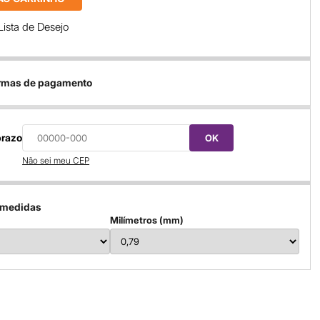
Lista de Desejo
ormas de pagamento
prazo
OK
Não sei meu CEP
 medidas
Milímetros (mm)