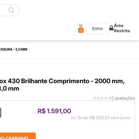
Área
Entre
0
Restrita
SSURA - 3,0 MM
ox 430 Brilhante Comprimento - 2000 mm,
3,0 mm
0 avaliações
R$ 1.591,00
ou
3x
de
R$ 530,33
sem juros
AO CARRINHO