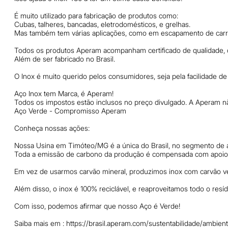
É muito utilizado para fabricação de produtos como:
Cubas, talheres, bancadas, eletrodomésticos, e grelhas.
Mas também tem várias aplicações, como em escapamento de carro
Todos os produtos Aperam acompanham certificado de qualidade, q
Além de ser fabricado no Brasil.
O Inox é muito querido pelos consumidores, seja pela facilidade d
Aço Inox tem Marca, é Aperam!
Todos os impostos estão inclusos no preço divulgado. A Aperam nã
Aço Verde - Compromisso Aperam
Conheça nossas ações:
Nossa Usina em Timóteo/MG é a única do Brasil, no segmento de aç
Toda a emissão de carbono da produção é compensada com apoio d
Em vez de usarmos carvão mineral, produzimos inox com carvão ve
Além disso, o inox é 100% reciclável, e reaproveitamos todo o resí
Com isso, podemos afirmar que nosso Aço é Verde!
Saiba mais em : https://brasil.aperam.com/sustentabilidade/ambien