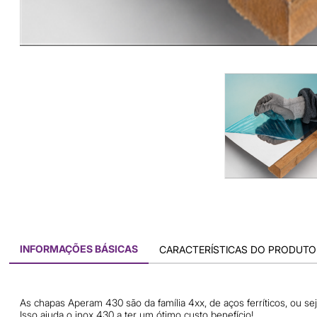
INFORMAÇÕES BÁSICAS
CARACTERÍSTICAS DO PRODUTO
As chapas Aperam 430 são da família 4xx, de aços ferríticos, ou s
Isso ajuda o inox 430 a ter um ótimo custo benefício!