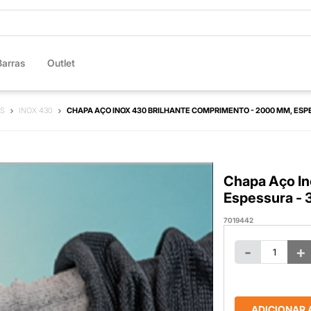
Barras
Outlet
S
INOX 430
CHAPA AÇO INOX 430 BRILHANTE COMPRIMENTO - 2000 MM, ESPE
Chapa Aço In
Espessura - 
7019442
-
+
ADICIONAR 