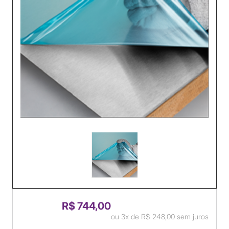
R$ 744,00
ou
3x
de
R$ 248,00
sem juros