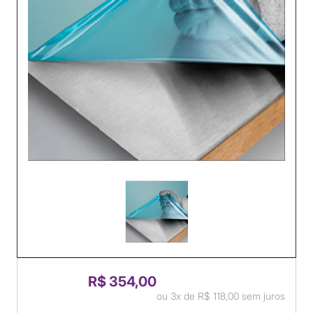
R$ 354,00
ou
3x
de
R$ 118,00
sem juros