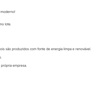
e moderno!
mo lote.
is são produzidos com fonte de energia limpa e renovável.
s.
a própria empresa.