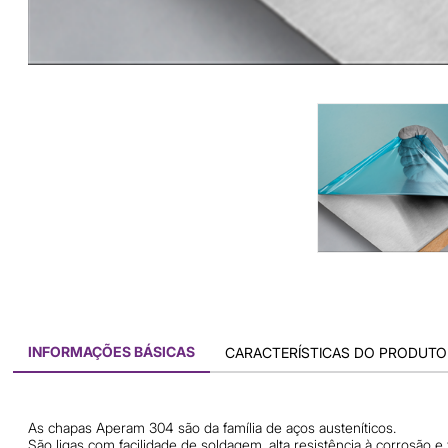
INFORMAÇÕES BÁSICAS
CARACTERÍSTICAS DO PRODUTO
As chapas Aperam 304 são da família de aços austeníticos.
São ligas com facilidade de soldagem, alta resistência à corrosão e