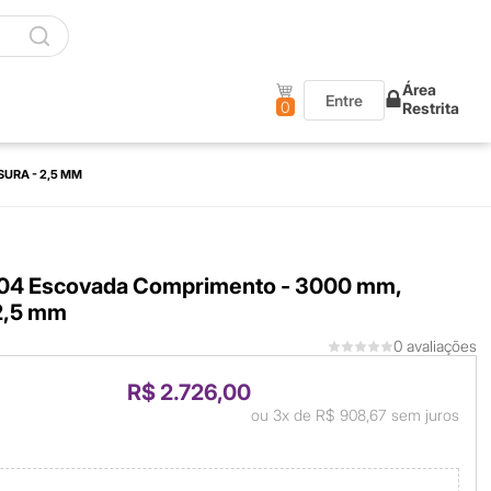
Área
Entre
0
Restrita
URA - 2,5 MM
304 Escovada Comprimento - 3000 mm,
2,5 mm
0 avaliações
R$ 2.726,00
ou
3x
de
R$ 908,67
sem juros