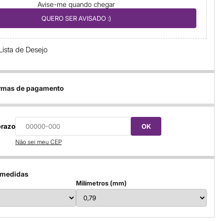
Avise-me quando chegar
QUERO SER AVISADO :)
Lista de Desejo
ormas de pagamento
prazo
OK
Não sei meu CEP
 medidas
Milímetros (mm)