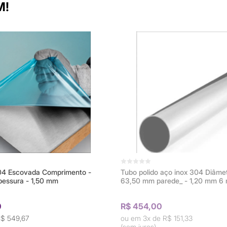
M!
04 Escovada Comprimento -
Tubo polido aço inox 304 Diâmet
essura - 1,50 mm
63,50 mm parede_ - 1,20 mm 6 
0
R$ 454,00
$ 549,67
3x de
R$ 151,33
(sem juros)