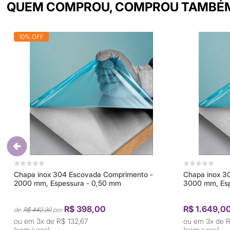
QUEM COMPROU, COMPROU TAMBÉ
10% OFF
Chapa inox 304 Escovada Comprimento -
Chapa inox 3
2000 mm, Espessura - 0,50 mm
3000 mm, Esp
R$ 398,00
R$ 1.649,0
R$ 442,30
3x de
R$ 132,67
3x de
R
(sem juros)
(sem juros)