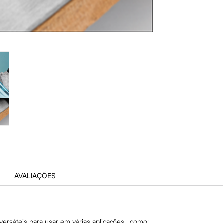
AVALIAÇÕES
 versáteis para usar em várias aplicações , como: