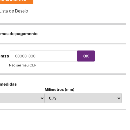
Lista de Desejo
ormas de pagamento
prazo
OK
Não sei meu CEP
 medidas
Milímetros (mm)