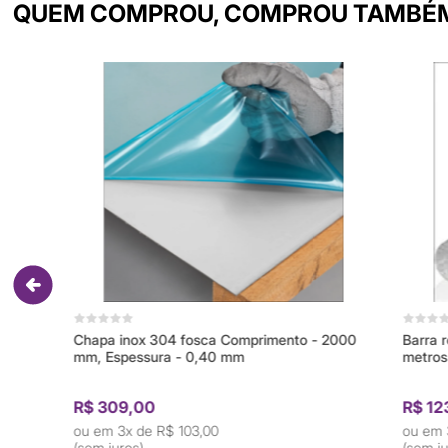
QUEM COMPROU, COMPROU TAMBÉ
Chapa inox 304 fosca Comprimento - 2000
Barra redonda
mm, Espessura - 0,40 mm
metros
R$ 309,00
R$ 123,97
3x de
R$ 103,00
3x de
R
(sem juros)
(sem juros)