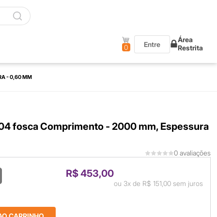
Área
Entre
0
Restrita
A - 0,60 MM
304 fosca Comprimento - 2000 mm, Espessura
0 avaliações
R$ 453,00
ou
3x
de
R$ 151,00
sem juros
AO CARRINHO