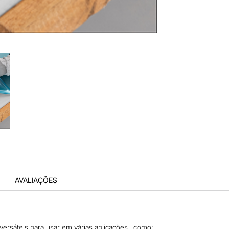
AVALIAÇÕES
 versáteis para usar em várias aplicações , como: