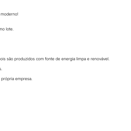
e moderno!
mo lote.
is são produzidos com fonte de energia limpa e renovável.
s.
a própria empresa.