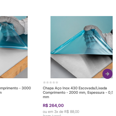
ento - 3000
Chapa Aço Inox 430 Escovada/Lixada
Comprimento - 2000 mm, Espessura - 0,50
mm
R$ 264,00
3x de
R$ 88,00
(sem juros)