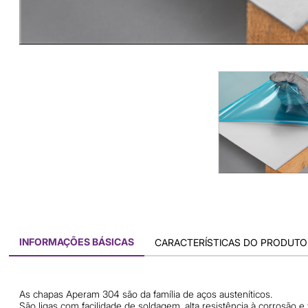
INFORMAÇÕES BÁSICAS
CARACTERÍSTICAS DO PRODUTO
As chapas Aperam 304 são da família de aços austeníticos.
São ligas com facilidade de soldagem, alta resistência à corrosão e