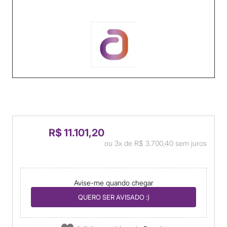
R$ 11.101,20
ou
3x
de
R$ 3.700,40
sem juros
Avise-me quando chegar
QUERO SER AVISADO :)