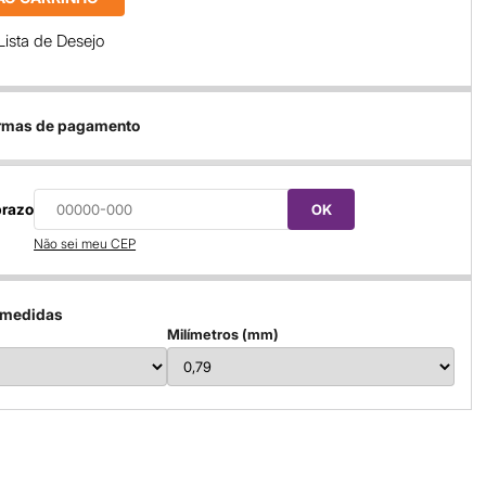
Lista de Desejo
ormas de pagamento
prazo
OK
Não sei meu CEP
 medidas
Milímetros (mm)