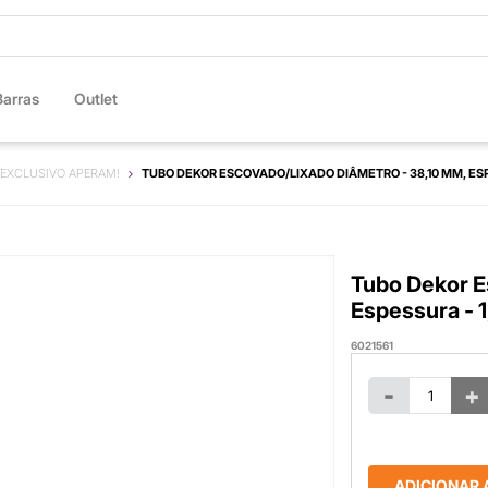
Barras
Outlet
 EXCLUSIVO APERAM!
TUBO DEKOR ESCOVADO/LIXADO DIÂMETRO - 38,10 MM, ES
Tubo Dekor E
Espessura - 
6021561
-
+
ADICIONAR 