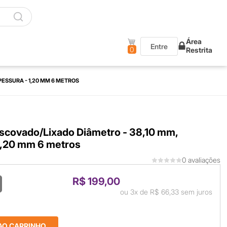
Área
Entre
0
Restrita
PESSURA - 1,20 MM 6 METROS
scovado/Lixado Diâmetro - 38,10 mm,
1,20 mm 6 metros
0 avaliações
R$ 199,00
ou
3x
de
R$ 66,33
sem juros
AO CARRINHO