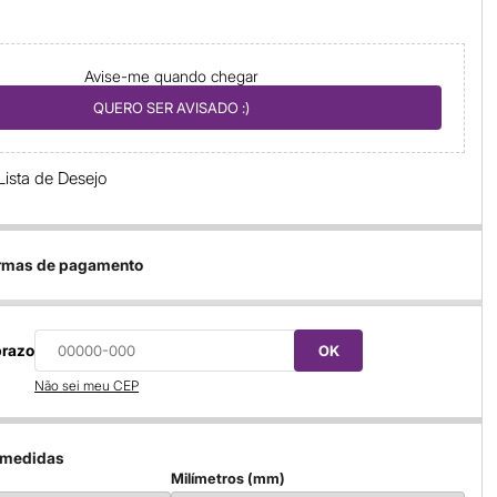
Avise-me quando chegar
QUERO SER AVISADO :)
Lista de Desejo
ormas de pagamento
prazo
OK
Não sei meu CEP
 medidas
Milímetros (mm)