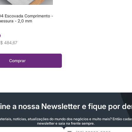
04 Escovada Comprimento -
essura - 2,0 mm
0
$ 484,67
Comprar
ine a nossa Newsletter e fique por de
teriais, notícias, atualizações do mundo dos negócios e muito mais? Então cada
newsletter e saia na frente sempre.