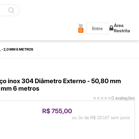
Área
Entre
0
Restrita
 - 2,0 MM 6 METROS
aço inox 304 Diâmetro Externo - 50,80 mm
0 mm 6 metros
0 avaliações
R$ 755,00
ou
3x
de
R$ 251,67
sem juros