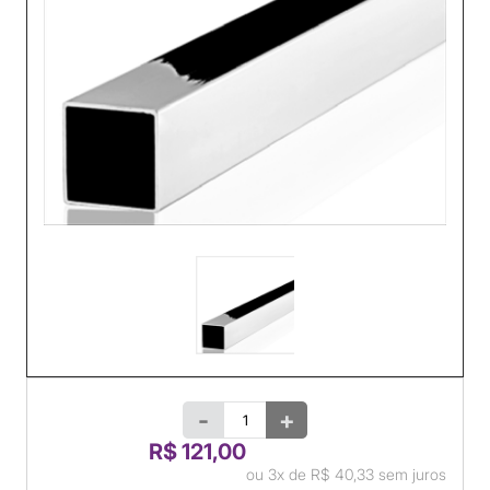
-
+
R$ 121,00
ou
3x
de
R$ 40,33
sem juros