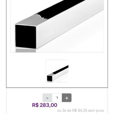
-
+
R$ 283,00
ou
3x
de
R$ 94,33
sem juros