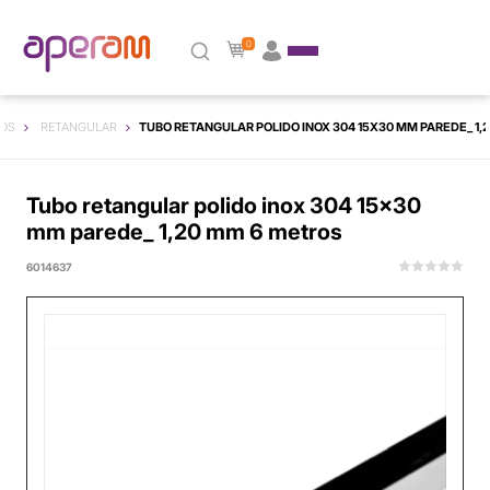
0
OS
RETANGULAR
TUBO RETANGULAR POLIDO INOX 304 15X30 MM PAREDE_ 1,
Tubo retangular polido inox 304 15x30
mm parede_ 1,20 mm 6 metros
6014637