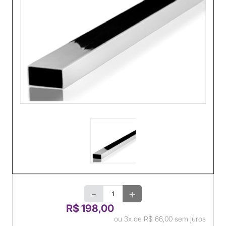
-
+
R$ 198,00
ou
3x
de
R$ 66,00
sem juros