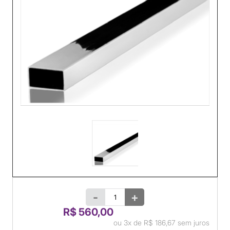
-
+
R$ 560,00
ou
3x
de
R$ 186,67
sem juros