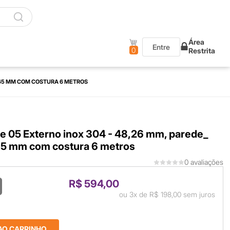
Área
Entre
0
Restrita
1,65 MM COM COSTURA 6 METROS
e 05 Externo inox 304 - 48,26 mm, parede_
65 mm com costura 6 metros
0 avaliações
R$ 594,00
ou
3x
de
R$ 198,00
sem juros
AO CARRINHO