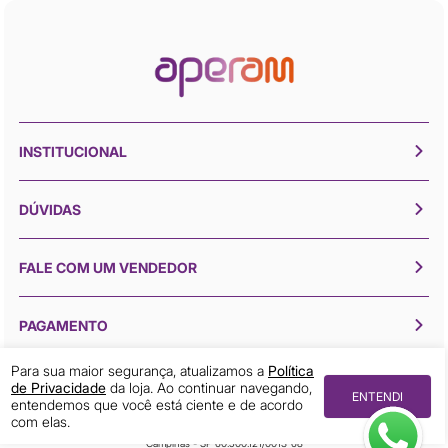
INSTITUCIONAL
DÚVIDAS
FALE COM UM VENDEDOR
PAGAMENTO
Para sua maior segurança, atualizamos a
Política
de Privacidade
da loja. Ao continuar navegando,
ENTENDI
entendemos que você está ciente e de acordo
Todos os direitos reservados © 2026 Aperam Inox
com elas.
Aperam Inox (19) 3211-4001 Avenida Mercedes Benz, 1420 Distrito Industrial 13054-750
Campinas - SP 60.500.121/0013-68