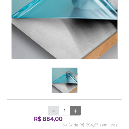
-
+
R$ 884,00
ou
3x
de
R$ 294,67
sem juros