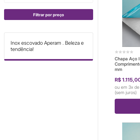
Filtrar por preço
Inox escovado Aperam . Beleza e
tendência!
Chapa Aço I
Comprimento
mm
R$ 1.115,0
3x d
(sem juros)