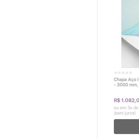
Chapa Aço I
- 3000 mm, 
R$ 1.082,
3x d
(sem juros)