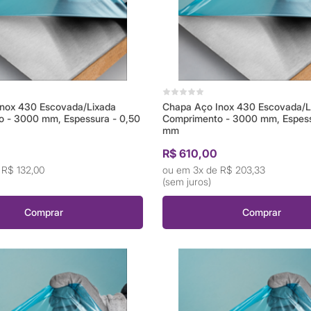
nox 430 Escovada/Lixada
Chapa Aço Inox 430 Escovada/L
 - 3000 mm, Espessura - 0,50
Comprimento - 3000 mm, Espess
mm
0
R$ 610,00
e
R$ 132,00
3x de
R$ 203,33
(sem juros)
Comprar
Comprar