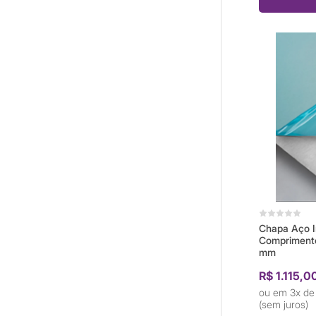
Chapa Aço I
Comprimento
mm
R$ 1.115,0
3x d
(sem juros)