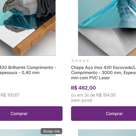
430 Brilhante Comprimento -
Chapa Aço Inox 430 Escovada/L
spessura - 0,40 mm
Comprimento - 3000 mm, Espess
mm com PVC Laser
0
R$ 462,00
e
R$ 100,67
3x de
R$ 154,00
(sem juros)
Comprar
Comprar