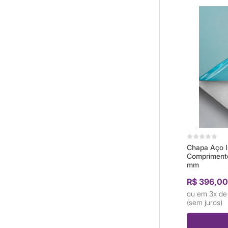
Chapa Aço I
Comprimento
mm
R$ 396,0
3x d
(sem juros)