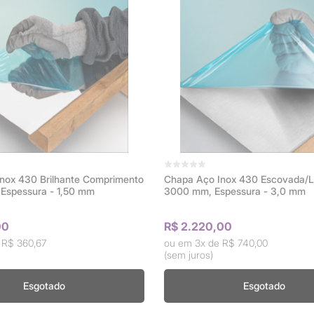
nox 430 Brilhante Comprimento
Chapa Aço Inox 430 Escovada/L
Espessura - 1,50 mm
3000 mm, Espessura - 3,0 mm
00
R$ 2.220,00
e
R$ 360,67
3x de
R$ 740,00
(sem juros)
Esgotado
Esgotado