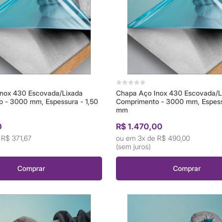
nox 430 Escovada/Lixada
Chapa Aço Inox 430 Escovada/L
 - 3000 mm, Espessura - 1,50
Comprimento - 3000 mm, Espess
mm
0
R$ 1.470,00
e
R$ 371,67
3x de
R$ 490,00
(sem juros)
Comprar
Comprar