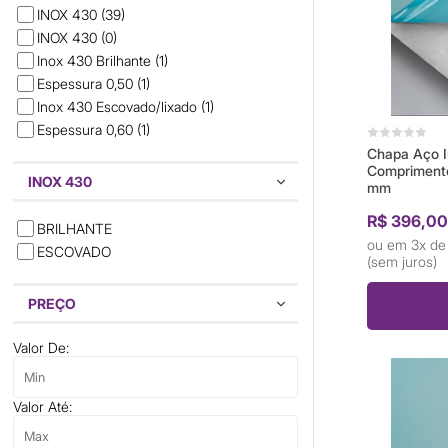
INOX 430
(39)
INOX 430
(0)
Inox 430 Brilhante
(1)
Espessura 0,50
(1)
Inox 430 Escovado/lixado
(1)
Espessura 0,60
(1)
Chapa Aço I
Comprimento
INOX 430
mm
R$ 396,0
BRILHANTE
3x d
ESCOVADO
(sem juros)
PREÇO
Valor De:
Valor Até: