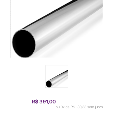
R$ 391,00
ou
3x
de
R$ 130,33
sem juros