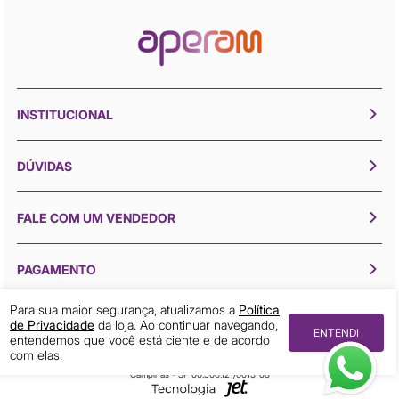
INSTITUCIONAL
DÚVIDAS
FALE COM UM VENDEDOR
PAGAMENTO
Para sua maior segurança, atualizamos a
Política
de Privacidade
da loja. Ao continuar navegando,
ENTENDI
entendemos que você está ciente e de acordo
Todos os direitos reservados © 2026 Aperam Inox
com elas.
Aperam Inox (19) 3211-4001 Avenida Mercedes Benz, 1420 Distrito Industrial 13054-750
Campinas - SP 60.500.121/0013-68