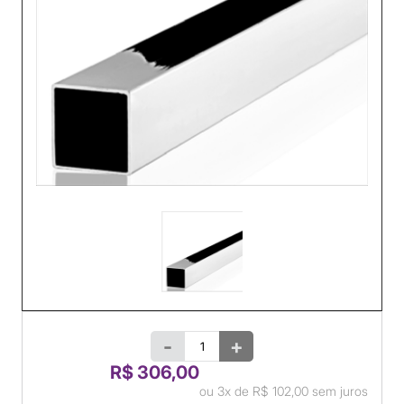
-
+
R$ 306,00
ou
3x
de
R$ 102,00
sem juros